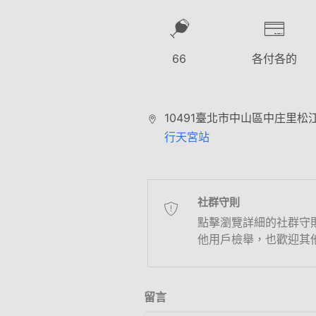
66
各付各的
10491臺北市中山區中庄里松江路
行天宮站
社群守則
點擊瀏覽詳細的社群守
他用戶檢舉，也歡迎其
留言