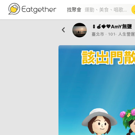
找聚會
🍢🍎🍓💙AmY無鹽（
臺北市
‧
101
‧
人生營運