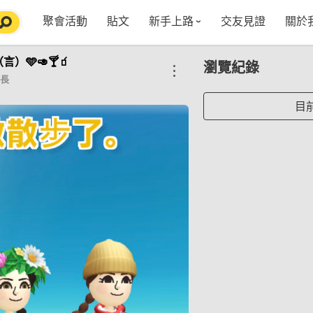
聚會活動
貼文
新手上路
交友見證
關於
特點介紹
媒
言）🩵🥑🍸🧃
瀏覽紀錄
五大功能
使用者指南
社
長
VIP獨享
如何報名/舉辦聚會
聚會主題推薦
in
目
常見Q&A
節日特輯企劃
【派對遊戲篇】在家不無聊
Fa
【團康活動篇】在家不無聊
情人節特輯-終結單身
Yo
【視訊軟體篇】在家不無聊
情人節特輯-禮物推薦
【運動頻道篇】在家不無聊
情人節特輯-景點推薦
【美劇必追篇】在家不無聊
中秋節特輯-中秋由來
聊天開頭怎麼聊天不會出局【 交友軟體 】
中秋節特輯-台北燒肉餐廳TOP10推薦
劇本殺特輯-larp怎麼玩