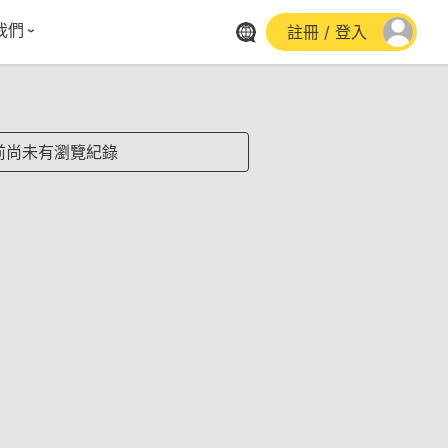
我們
註冊 / 登入
體報導
群平台
stagram
前尚未有瀏覽紀錄
cebook
utube