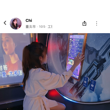
Eatgether
打開
在「Eatgether」 App 中 打開
Chi
臺北市
‧
105
‧
工程師