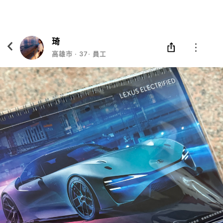
Eatgether
打開
在「Eatgether」 App 中 打開
琦
高雄市
‧
37
‧
員工