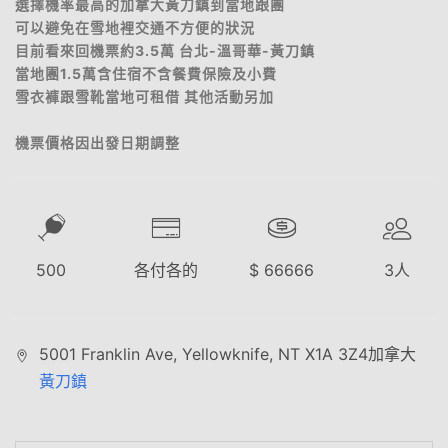
選擇機率最高的加拿大黃刀鎮到當地跟團
可以避免在雪地裡交通不方便的狀況
目前看來回機票約3.5萬 台北-溫哥華-黃刀鎮
當地團1.5萬含住宿不含餐費保險及小費
雪衣褲跟雪靴當地可租借 其他活動另加
機票價格因出發日期調整
500
各付各的
$
66666
3
人
5001 Franklin Ave, Yellowknife, NT X1A 3Z4加拿大
黃刀鎮