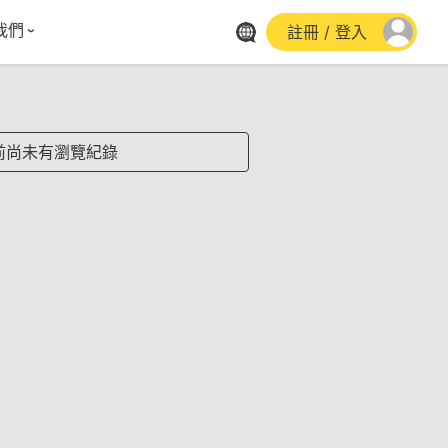
我們
註冊 / 登入
體報導
群平台
stagram
前尚未有瀏覽紀錄
cebook
utube