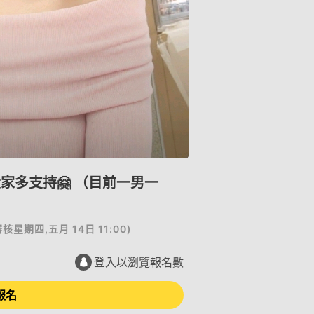
家多支持🤗 （目前一男一
審核
星期四,五月 14日 11:00
)
登入以瀏覽報名數
報名