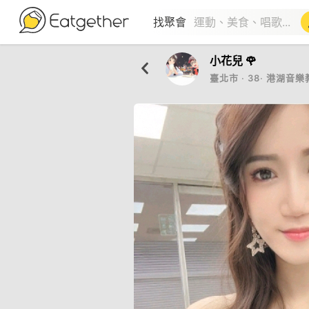
找聚會
小花兒 🌹
臺北市
‧
38
‧
港湖音樂教父