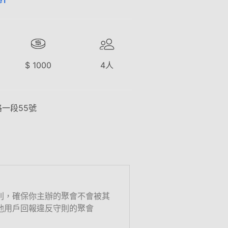
e1
$
1000
4
人
路一段55號
則，確保你主辦的聚會不會被其
他用戶回報違反守則的聚會