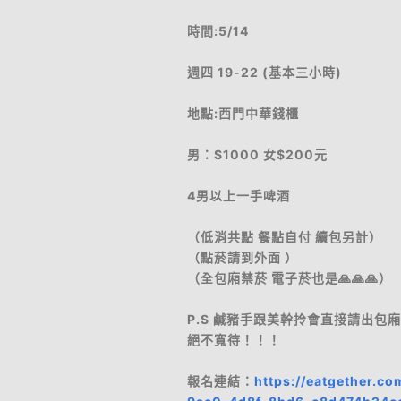
時間:5/14
週四 19-22 (基本三小時)
地點:西門中華錢櫃
男：$1000 女$200元
4男以上一手啤酒
（低消共點 餐點自付 續包另計）
（點菸請到外面 ）
（全包廂禁菸 電子菸也是🙏🙏🙏）
P.S 鹹豬手跟美幹拎會直接請出包廂
絕不寬待！！！
報名連結：
https://eatgether.c