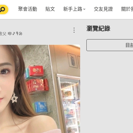
聚會活動
貼文
新手上路
交友見證
關於
特點介紹
媒
瀏覽紀錄
五大功能
使用者指南
社
 🎼🎵🎙🎤
VIP獨享
如何報名/舉辦聚會
聚會主題推薦
in
目
常見Q&A
節日特輯企劃
【派對遊戲篇】在家不無聊
Fa
【團康活動篇】在家不無聊
情人節特輯-終結單身
Yo
【視訊軟體篇】在家不無聊
情人節特輯-禮物推薦
【運動頻道篇】在家不無聊
情人節特輯-景點推薦
【美劇必追篇】在家不無聊
中秋節特輯-中秋由來
聊天開頭怎麼聊天不會出局【 交友軟體 】
中秋節特輯-台北燒肉餐廳TOP10推薦
劇本殺特輯-larp怎麼玩