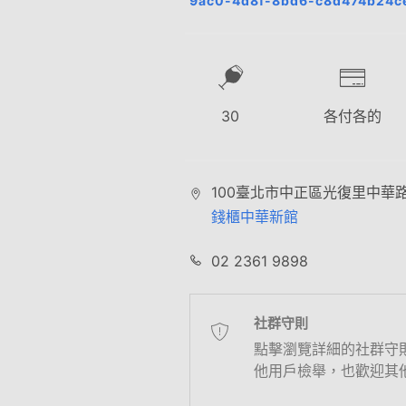
9ac0-4d8f-8bd6-c8d474b24c
30
各付各的
100臺北市中正區光復里中華
錢櫃中華新館
02 2361 9898
社群守則
點擊瀏覽詳細的社群守
他用戶檢舉，也歡迎其