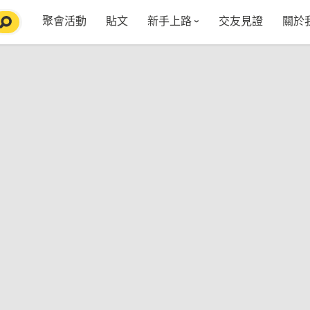
聚會活動
貼文
新手上路
交友見證
關於
特點介紹
媒
五大功能
使用者指南
社
VIP獨享
如何報名/舉辦聚會
聚會主題推薦
in
常見Q&A
節日特輯企劃
【派對遊戲篇】在家不無聊
Fa
【團康活動篇】在家不無聊
情人節特輯-終結單身
Yo
【視訊軟體篇】在家不無聊
情人節特輯-禮物推薦
【運動頻道篇】在家不無聊
情人節特輯-景點推薦
【美劇必追篇】在家不無聊
中秋節特輯-中秋由來
聊天開頭怎麼聊天不會出局【 交友軟體 】
中秋節特輯-台北燒肉餐廳TOP10推薦
劇本殺特輯-larp怎麼玩