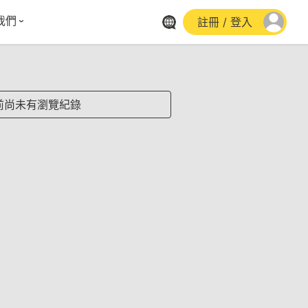
我們
註冊 / 登入
體報導
群平台
stagram
前尚未有瀏覽紀錄
cebook
utube