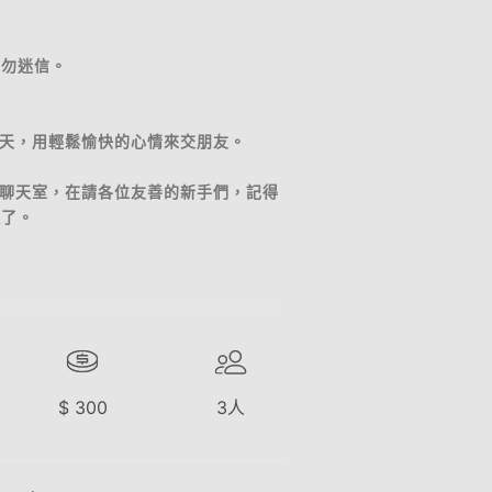
切勿迷信。
天，用輕鬆愉快的心情來交朋友。
個聊天室，在請各位友善的新手們，記得
過了。
$
300
3
人