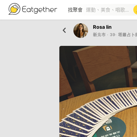
找聚會
Rosa lin
新北市
‧
39
‧
塔羅占卜