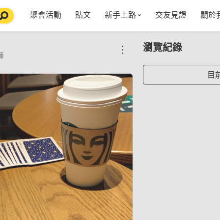
聚會活動
貼文
新手上路
交友見證
關於
特點介紹
媒
瀏覽紀錄
五大功能
使用者指南
社
師
VIP獨享
如何報名/舉辦聚會
聚會主題推薦
in
目
常見Q&A
節日特輯企劃
【派對遊戲篇】在家不無聊
Fa
【團康活動篇】在家不無聊
情人節特輯-終結單身
Yo
【視訊軟體篇】在家不無聊
情人節特輯-禮物推薦
【運動頻道篇】在家不無聊
情人節特輯-景點推薦
【美劇必追篇】在家不無聊
中秋節特輯-中秋由來
聊天開頭怎麼聊天不會出局【 交友軟體 】
中秋節特輯-台北燒肉餐廳TOP10推薦
劇本殺特輯-larp怎麼玩