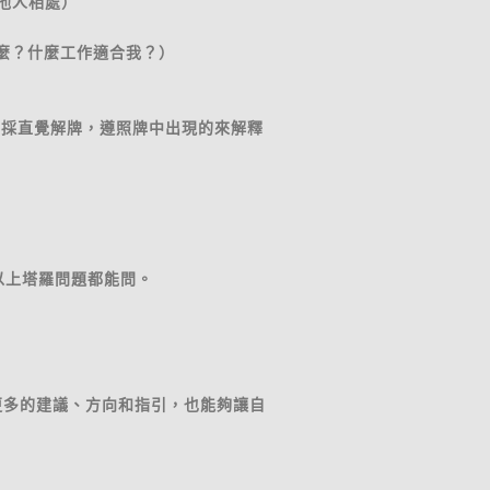
他人相處）
麼？什麼工作適合我？）
不採直覺解牌，遵照牌中出現的來解釋
以上塔羅問題都能問。
予更多的建議、方向和指引，也能夠讓自