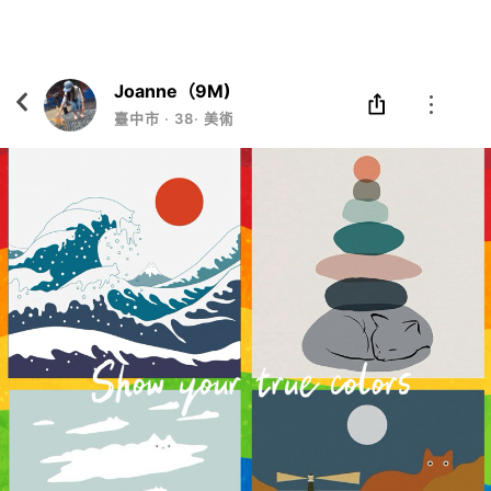
Eatgether
打開
在「Eatgether」 App 中 打開
Joanne（9M)
臺中市
‧
38
‧
美術類老師