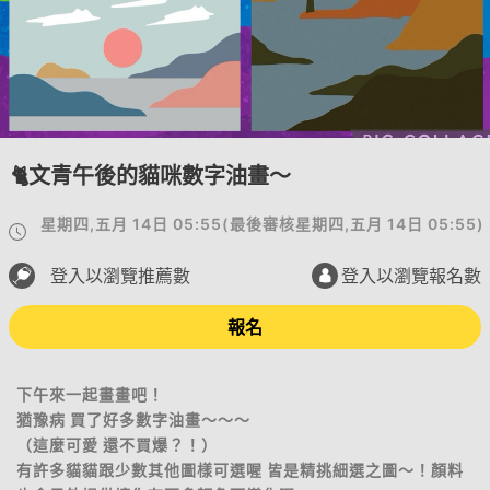
🐈文青午後的貓咪數字油畫～
星期四,五月 14日 05:55
(
最後審核
星期四,五月 14日 05:55
)
登入以瀏覽推薦數
登入以瀏覽報名數
報名
下午來一起畫畫吧！
猶豫病 買了好多數字油畫～～～
（這麼可愛 還不買爆？！）
有許多貓貓跟少數其他圖樣可選喔 皆是精挑細選之圖～！顏料