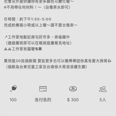
也會另外提供讓你有更多顏色可變化喔～
#不用帶任何材料！～（自備茶水即可）
⏰時間：約下午1:50-5:00
完成約需兩小時或以上喔～請不要太晚來～
📍工作室地點近南屯好市多、崇倫國中
（通過審核即可以在報局這邊看見地址）
⚠️⚠️工作室有貓喔🐈‍⬛
費用退30投捐款箱 要投更多也可以喔棒棒送你真有愛大拇哥👍
（捐款為台東兒童之家及台南徐大哥浪浪護生園）
100
各付各的
$
300
5
人