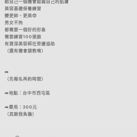
給自己一個機會認識自己的肌膚
美容基礎保養練習
變更帥、更美😎
男女不拘
都需要一個好的形象
需要練習100張臉
有資深美容師在旁邊協助
（還有機會請教唷）
➡️
（先報名再約時間）
➡️地點：台中市西屯區
➡️費用：300元
（其餘我負擔）