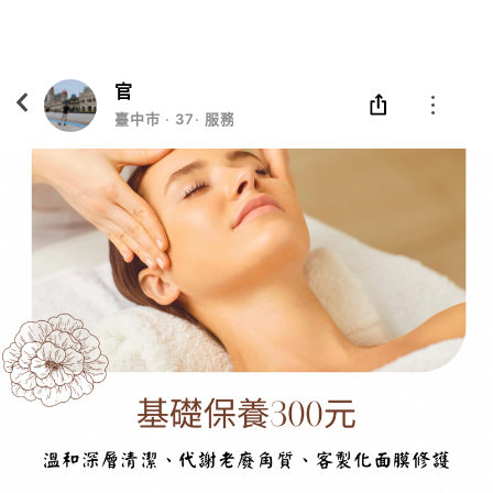
Eatgether
打開
在「Eatgether」 App 中 打開
官
臺中市
‧
37
‧
服務業