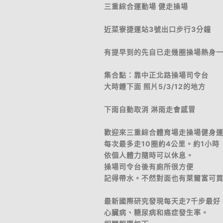
三重綜合運動場 健走操場
近菜寮捷運站3號出口步行3分鐘
有提早到的先自已走幾圈操場熱身
集合點：靠中正北路操場司令台
大時鍾下面 照片5/3/12的地方
下雨自動取消 淋雨走會感冒
歡迎來三重綜合體育場走操場健身
每次最多走10圈約4公里。約1小時
依個人體力隨時可以休息。
操場司令台後有廁所很方便
記得帶水。不然對面也有萊爾富可
最新國際研究發現每天走7千步最好
心臟病、糖尿病和癌症發生率。