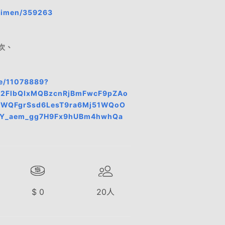
egimen/359263
次、
le/11078889?
A2FlbQIxMQBzcnRjBmFwcF9pZAo
DWQFgrSsd6LesT9ra6Mj51WQoO
uY_aem_gg7H9Fx9hUBm4hwhQa
$
0
20
人