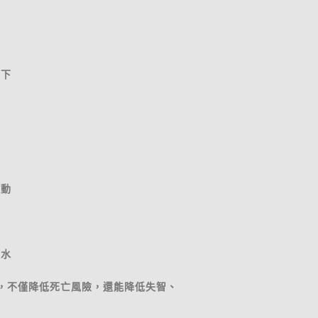
一下
運動
買水
，不僅降低死亡風險，還能降低失智、