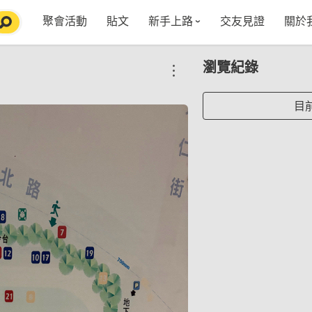
聚會活動
貼文
新手上路
交友見證
關於
特點介紹
媒
瀏覽紀錄
五大功能
使用者指南
社
VIP獨享
如何報名/舉辦聚會
聚會主題推薦
in
目
常見Q&A
節日特輯企劃
【派對遊戲篇】在家不無聊
Fa
【團康活動篇】在家不無聊
情人節特輯-終結單身
Yo
【視訊軟體篇】在家不無聊
情人節特輯-禮物推薦
【運動頻道篇】在家不無聊
情人節特輯-景點推薦
【美劇必追篇】在家不無聊
中秋節特輯-中秋由來
聊天開頭怎麼聊天不會出局【 交友軟體 】
中秋節特輯-台北燒肉餐廳TOP10推薦
劇本殺特輯-larp怎麼玩