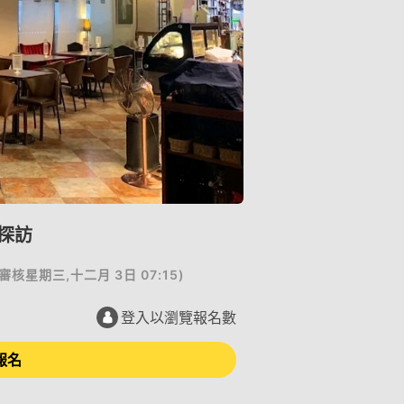
探訪
審核
星期三,十二月 3日 07:15
)
登入以瀏覽報名數
報名