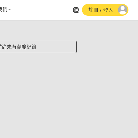
我們
註冊 / 登入
體報導
群平台
stagram
前尚未有瀏覽紀錄
cebook
utube