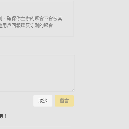
則，確保你主辦的聚會不會被其
他用戶回報違反守則的聚會
取消
留言
吧！