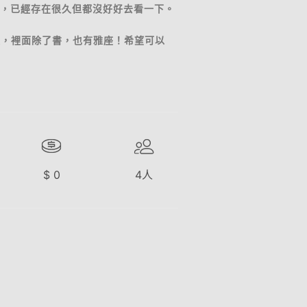
廳，已經存在很久但都沒好好去看一下。
走，裡面除了書，也有雅座！希望可以
$
0
4
人