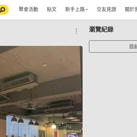
聚會活動
貼文
新手上路
交友見證
關於
特點介紹
媒
瀏覽紀錄
五大功能
使用者指南
社
VIP獨享
如何報名/舉辦聚會
聚會主題推薦
in
目
常見Q&A
節日特輯企劃
【派對遊戲篇】在家不無聊
Fa
【團康活動篇】在家不無聊
情人節特輯-終結單身
Yo
【視訊軟體篇】在家不無聊
情人節特輯-禮物推薦
【運動頻道篇】在家不無聊
情人節特輯-景點推薦
【美劇必追篇】在家不無聊
中秋節特輯-中秋由來
聊天開頭怎麼聊天不會出局【 交友軟體 】
中秋節特輯-台北燒肉餐廳TOP10推薦
劇本殺特輯-larp怎麼玩