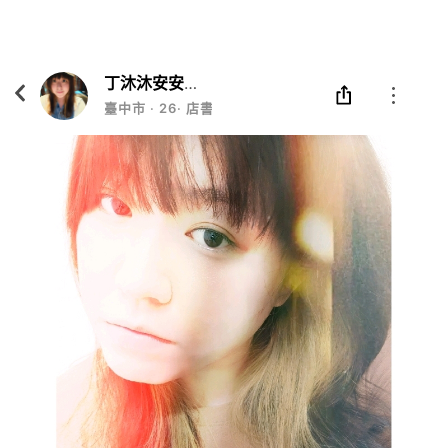
Eatgether
打開
在「Eatgether」 App 中 打開
丁沐沐安安蟹蟹感恩你AEALE
臺中市
‧
26
‧
店書蟲