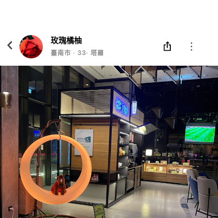
Eatgether
打開
在「Eatgether」 App 中 打開
玫瑰橘柚
臺南市
‧
33
‧
塔羅/法文翻譯/平面設計