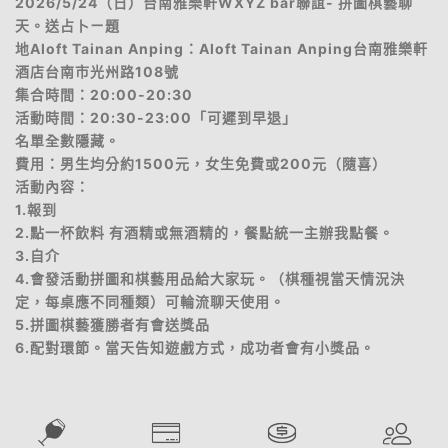
2026/5/24（日）台南雅樂軒WXYZ bar聯誼- 拼圖棋藝聊
天。送占卜ㄧ題
地Aloft Tainan Anping：Aloft Tainan Anping台南雅樂軒
酒店台南市光州路108號
集合時間：20:00-20:30
活動時間：20:30-23:00「可遲到早退」
名單全數隱藏。
費用：男生均分約1500元，女生免費或200元（隨喜）
活動內容：
1.報到
2.點一杯飲料 有酒精或無酒精的，餐點統一主辦我點餐。
3.自介
4.會發活動拼圖和棋藝用品給大家玩。（棋種視當天情況決
定，每桌應不同種類）可輪流聊天使用。
5.拼圖棋藝獲勝者有會送獎品
6.配對環節。當天告知遊戲方式，成功者會有小獎品。