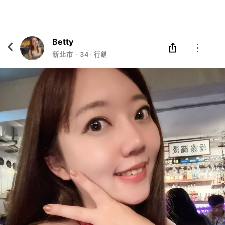
Eatgether
打開
在「Eatgether」 App 中 打開
Betty
新北市
‧
34
‧
行銷業務