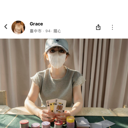
Eatgether
打開
在「Eatgether」 App 中 打開
Grace
臺中市
‧
94
‧
隨心而雅