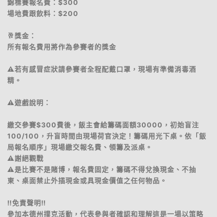
錦標賽報名費：$300
場地費跟飲料：$200
🥂獎金：
所有報名費用將作為參賽者的獎金
⚠️若有感冒症狀請參賽者全程配戴口罩，現場有準備消毒酒
精。
⚠️遊戲說明：
繳交參賽$300費後，飯主會給籌碼面額30000，初始盲注
100/100，升盲時間由現場荷官決定！籌碼用光下桌。依「飯
局報名順序」現場繳交報名費、領籌及派桌。
⚠️謝絕觀戰
⚠️是比賽不是賭博，報名費固定，籌碼不得兌換現金、不抽
東、桌面禁止外插現金或具現金價值之任何物品。
‼️免責聲明‼️
參加本德州撲克活動，代表參與者確認和理解這是一場以策略