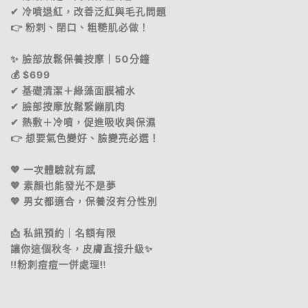
✔ 冷噴退紅，改善泛紅與毛孔問題
👉 粉刺、閉口、粗糙肌必做！
✨ 臉部放鬆保養按摩｜50分鐘
💰 $699
✔ 基礎清潔＋綠藻面膜補水
✔ 臉部按摩放鬆緊繃肌肉
✔ 熱敷＋冷噴，促進吸收與保濕
👉 想要氣色變好、臉變亮必選！
💖 一次體驗就有感
💖 素顏也能發光不是夢
💖 男女都適合，保養沒有分性別
📩 私訊預約｜名額有限
讓你這個秋冬，皮膚直接升級✨
‼️粉刺痘痘一併處理‼️