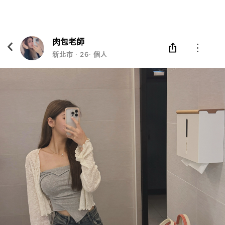
Eatgether
打開
在「Eatgether」 App 中 打開
肉包老師
新北市
‧
26
‧
個人服務