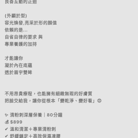
良善互動的正迴
(外顯於型)
容光煥發,亮采於形的顏值
依賴的是...
自省自律的要求 與
專業養護的加持
才能讓你
凝於內在底蘊
透於眉宇雙眸
不用昂貴療程，也能擁有細緻無瑕的好膚質
把臉交給我，讓你從根本「變乾淨、變好看」😍
✨ 清粉刺深層保養｜80分鐘
💰 $899
✔ 溫和清潔＋專業清粉刺
✔ 舒緩鎮定＋高效保濕凍膠