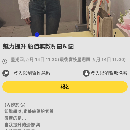
魅力提升 顏值無敵🫰🏻🫰🏻
星期四,五月 14日 11:25
(
最後審核
星期四,五月 14日 11:00
)
登入以瀏覽推薦數
登入以瀏覽報名數
報名
(內修於心）
知識韻味,素養底蘊的氣質
憑藉的是...
自我提升的進修 與