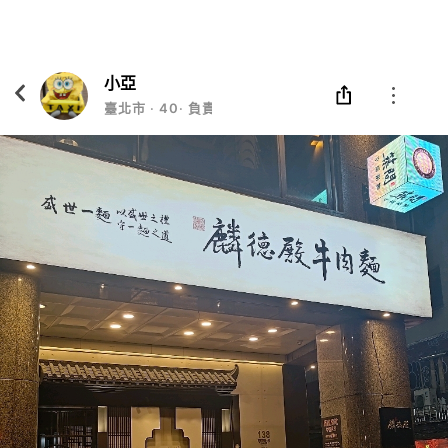
Eatgether
打開
在「Eatgether」 App 中 打開
小亞
臺北市
‧
40
‧
負責人