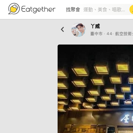
找聚會
丫威
臺中市
‧
44
‧
航空技術