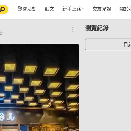
聚會活動
貼文
新手上路
交友見證
關於
特點介紹
媒
瀏覽紀錄
五大功能
使用者指南
社
士
VIP獨享
如何報名/舉辦聚會
聚會主題推薦
in
目
常見Q&A
節日特輯企劃
【派對遊戲篇】在家不無聊
Fa
【團康活動篇】在家不無聊
情人節特輯-終結單身
Yo
【視訊軟體篇】在家不無聊
情人節特輯-禮物推薦
【運動頻道篇】在家不無聊
情人節特輯-景點推薦
【美劇必追篇】在家不無聊
中秋節特輯-中秋由來
聊天開頭怎麼聊天不會出局【 交友軟體 】
中秋節特輯-台北燒肉餐廳TOP10推薦
劇本殺特輯-larp怎麼玩