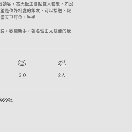
食我請客，當天飯主會點雙人套餐，如沒
希望是位好相處的飯友，可以接送，報
天已訂位。🌟🌟
評論，歡迎新手，報名理由太隨便的我
$
0
2
人
69號