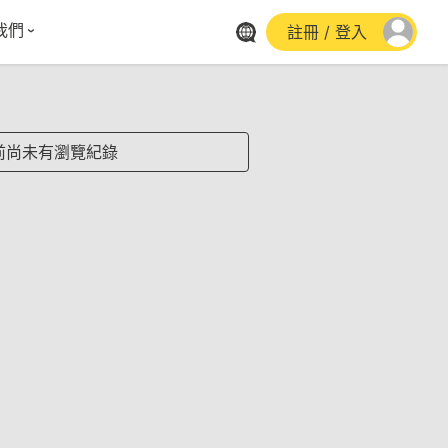
我們
註冊 / 登入
體報導
群平台
stagram
前尚未有瀏覽紀錄
cebook
utube