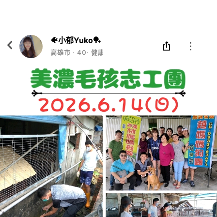
Eatgether
打開
在「Eatgether」 App 中 打開
🐠小郁Yuko🏓
高雄市
‧
40
‧
健康管理師∣運動教練∣故事老師∣毛孩志工