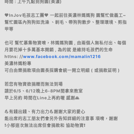
時間 : 上午九點到狗園(美濃)
💖InJov毛孩志工團💖 一起前往美濃林媽媽狗 園幫忙做義工~
幫忙園區內狗狗如洗澡 、剃毛、帶狗狗散步、整理環境、剪指
甲等
也可 幫忙慕集物資唷，林媽媽狗園 , 由兩個人無私付出、每個
月要花掉十多萬基本開銷 , 為的就 是維持毛孩們的生命
httns: //
www.facebook.com/mamalin1216
美濃林媽粉專
可白由樂捐款項由園長採購會統一開立明細 ( 或捐款証明 )
若您有物資欲捐贈而無法到場
請於6/5、6/12晚上6-8PM間拿來教室
早上另約 時間在Line上再約喔 感謝🙏
💪有錢出錢、有力出力💪謝謝大家的愛心
能出席的志工朋友們會另外告知詳細的注意事 項唷，謝謝
❗小郁這次無法出席但會捐款和 協助物資❗