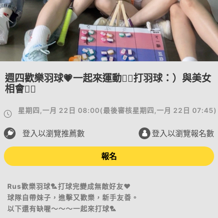
週四歡樂羽球💗一起來運動🏋️‍♀️打羽球：）與美女
相會🧍‍♀️
星期四,一月 22日 08:00
(
最後審核
星期四,一月 22日 07:45
)
登入以瀏覽推薦數
登入以瀏覽報名數
報名
Rus歡樂羽球🏸打球完變成無敵好友♥️
球隊自帶妹子，進擊又歡樂，新手友善。
以下還有缺喔～～～一起來打球🏸