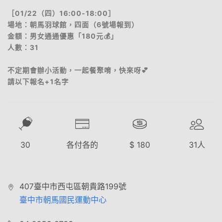
［01/22（四）16:00-18:00］
場地：朝馬羽球館，四面（6號場報到）
金額：男女通通優惠「180元💰」
人數：31
不定期會辦小活動，一起餐聚唷，快來呀💕
請以下報名+1名字
30
各付各的
$
180
31
人
407臺中市西屯區朝貴路199號
臺中市朝馬國民運動中心