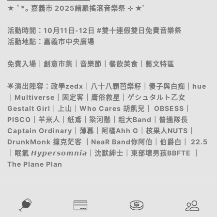
★ ﾟ*｡ 嘉義市 2025諸羅搖滾音樂祭 ⊹ ✭˚
活動時間：10月11日-12日 #雙十連假雙日免費音樂祭
活動地點：嘉義市中央廣場
免費入場｜創意市集｜音樂節｜餐飲美食｜藝文特區
🌟演出陣容：政學zedx｜八十八顆芭樂籽｜傻子與白痴｜hue
｜Multiverse｜固定客｜庸俗救星｜ゲシュタルト乙女
Gestalt Girl｜上山｜Who Cares 胡凱兒｜ OBSESS｜
PISCO｜羊米人｜紙鳶｜梁河懸｜粗大Band｜普通隊長
Captain Ordinary｜薄暮｜阿橘Ahh G｜核果人NUTS｜
DrunkMonk 撞克茫客 ｜NeaR Band你阿伯｜伯爵白｜ 22.5
｜眠氣 𝙃𝙮𝙥𝙚𝙧𝙨𝙤𝙢𝙣𝙞𝙖｜沈默紳士｜東部壞男孩BBFTE ｜
The Plane Plan