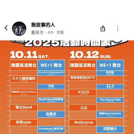
Eatgether
打開
在「Eatgether」 App 中 打開
無故事的人
臺南市
‧
40
‧
冷眼看人生😎