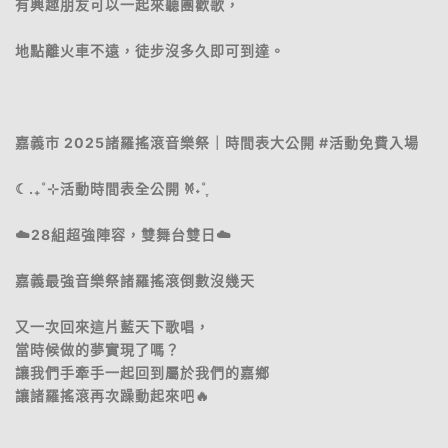
有興趣朋友可以一起來聽團歡歌，
地點離火車不遠，徒步沒多久即可到達。
嘉義市 2025諸羅搖滾音樂祭｜時間表大公開 #活動免費入場
☾.₊˚⊹活動時間表全公開 𐦍˖˚ֶ ִֶ
☁️28組超強陣容，雙舞台雙日☁️
嘉義最強音樂祭諸羅搖滾倒數沒幾天
又一次回來這片藍天下歌唱，
當時候做的夢實現了嗎？
讓我們手牽手一起回到屬於我們的嘉鄉
讓諸羅搖滾再次躁動起來吧🔥
⎯⎯⎯⎯⎯⎯⎯⎯⎯⎯⎯⎯⎯⎯⎯⎯⎯⎯⎯