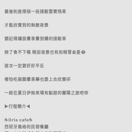
最後則是得搭一段接駁雲霄飛車
才能欣賞到的無敵夜景
猶記得讓我暈車暈到爆的接駁車
除了食不下嚥 眼前夜景也有如眼冒金星😂
這次一定要好好平反
哪怕吃兩顆暈車藥也要上去欣賞🤣
一起在夏日伊始來場有點甜的蘭陽之旅吧😎
▶️行程簡介◀️
☕️Orla cafe☕️
西班牙風格的民宿餐廳