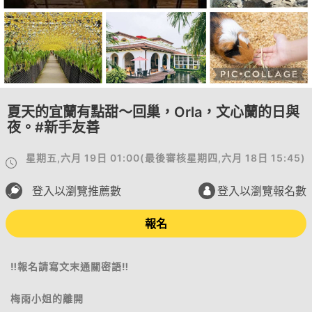
夏天的宜蘭有點甜～回巢，Orla，文心蘭的日與
夜。#新手友善
星期五,六月 19日 01:00
(
最後審核
星期四,六月 18日 15:45
)
登入以瀏覽推薦數
登入以瀏覽報名數
報名
‼️報名請寫文末通關密語‼️
梅雨小姐的離開