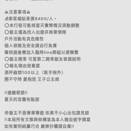
⚠️注意事項⚠️
💰乘客補貼車資$400/人。
⭕️本行程可能視當天實際情況滾動調整
⭕️飯主僅為找人出遊非商業領隊
戶外活動有其危險性
個人保險及安全請自行負責
審核過後需加入臨時line群組以便聯繫
⭕️飯主開車 可當第二開車飯友者請說明
⭕️報名理由很重要
酒杯麻煩100以上（新手除外）
🈲️不守時 愛抱怨 王子公主病
‼️通關密語‼️
夏天的宜蘭有點甜
😎飯主不是專業導遊 如果不小心出包請見諒
‼️本局所有文案與架構皆為本人親自逐字撰寫
如有雷同純屬巧合 嚴禁抄襲請自重‼️