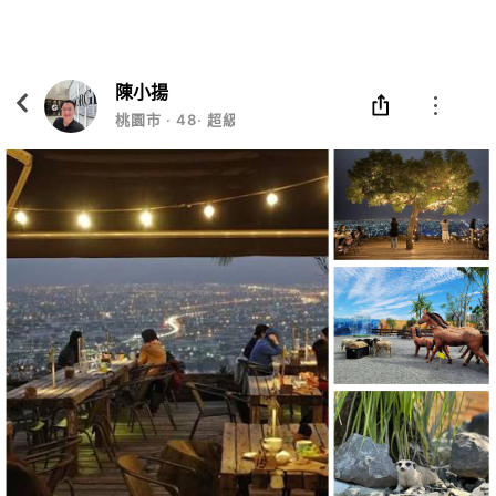
Eatgether
打開
在「Eatgether」 App 中 打開
陳小揚
桃園市
‧
48
‧
超級長工