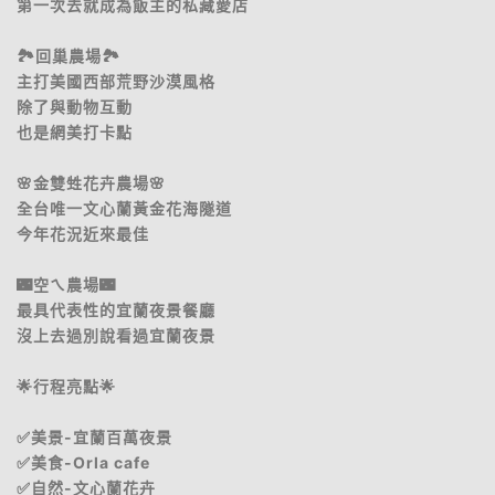
第一次去就成為飯主的私藏愛店
🏞️回巢農場🏞️
主打美國西部荒野沙漠風格
除了與動物互動
也是網美打卡點
🌸金雙甡花卉農場🌸
全台唯一文心蘭黃金花海隧道
今年花況近來最佳
🌃空ㄟ農場🌃
最具代表性的宜蘭夜景餐廳
沒上去過別說看過宜蘭夜景
🌟行程亮點🌟
✅美景-宜蘭百萬夜景
✅美食-Orla cafe
✅自然-文心蘭花卉