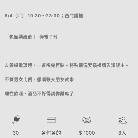
6/4（四） 19:30～23:30；西門錢櫃
［包廂🈲紙菸 ］ 🉑電子菸
友善唱歌環境，一首唱完再點。特殊情況要插播請告知飯主。
不管男女比例，想唱歌交朋友就來
理性飲酒，酒品不好得請你離席了
30
各付各的
$
1000
8
人