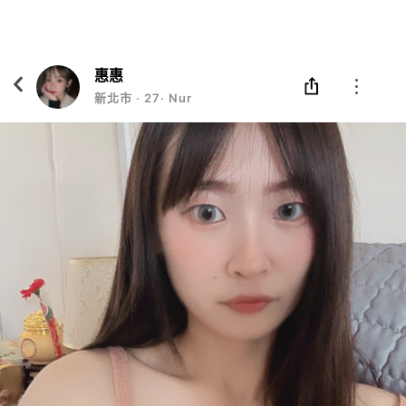
Eatgether
打開
在「Eatgether」 App 中 打開
惠惠
新北市
‧
27
‧
Nurse