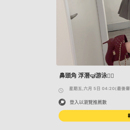
鼻頭角 浮潛🤿游泳🏊‍♀️
星期五,六月 5日 04:20
(
最後審
登入以瀏覽推薦數