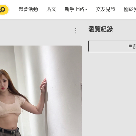
聚會活動
貼文
新手上路
交友見證
關於
特點介紹
媒
瀏覽紀錄
五大功能
使用者指南
社
VIP獨享
如何報名/舉辦聚會
聚會主題推薦
in
目
常見Q&A
節日特輯企劃
【派對遊戲篇】在家不無聊
Fa
【團康活動篇】在家不無聊
情人節特輯-終結單身
Yo
【視訊軟體篇】在家不無聊
情人節特輯-禮物推薦
【運動頻道篇】在家不無聊
情人節特輯-景點推薦
【美劇必追篇】在家不無聊
中秋節特輯-中秋由來
聊天開頭怎麼聊天不會出局【 交友軟體 】
中秋節特輯-台北燒肉餐廳TOP10推薦
劇本殺特輯-larp怎麼玩