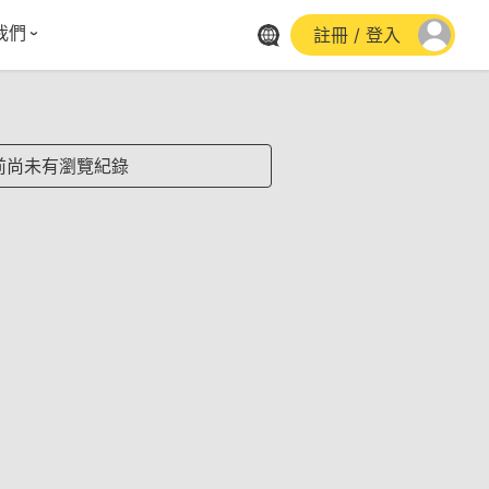
我們
註冊 / 登入
體報導
群平台
stagram
前尚未有瀏覽紀錄
cebook
utube