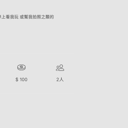
岸上看我玩 或幫我拍照之類的
$
100
2
人