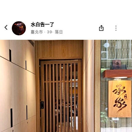
Eatgether
打開
在「Eatgether」 App 中 打開
水白告一了
臺北市
‧
39
‧
落日食堂打雜工