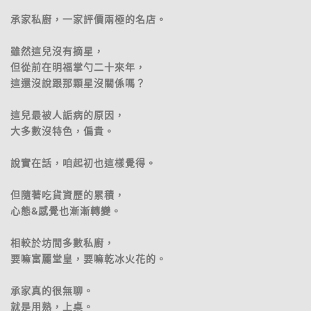
承家私廚，一家評價兩極的名店。
雖然這兒沒有摘星，
但從前在明福掌勺二十來年，
這還沒說跟那顆星沒關係嗎？
這兒最被人詬病的原因，
大多數沒特色，偏貴。
說實在話，咱起初也這樣覺得。
但隨著吃貨資歷的累積，
心態&感覺也漸漸轉變。
相較於坊間多數私廚，
要嘛富麗堂皇，要嘛乾冰火花的。
承家真的很無聊。
就是用熟，上桌。