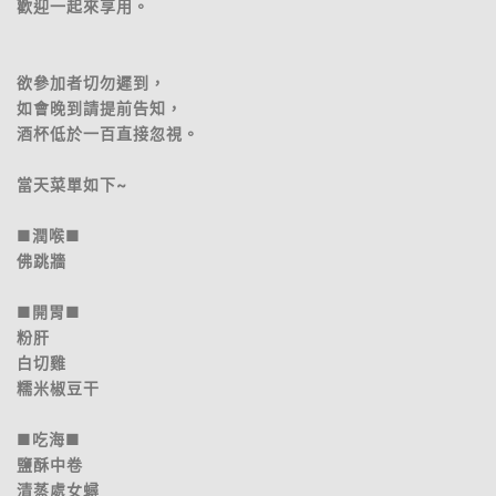
歡迎一起來享用。
欲參加者切勿遲到，
如會晚到請提前告知，
酒杯低於一百直接忽視。
當天菜單如下~
■潤喉■
佛跳牆
■開胃■
粉肝
白切雞
糯米椒豆干
■吃海■
鹽酥中卷
清蒸處女蟳