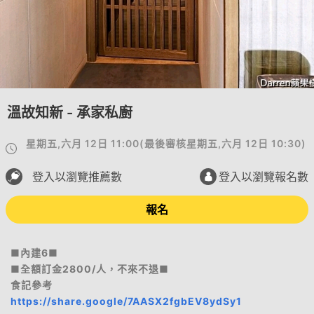
溫故知新 - 承家私廚
星期五,六月 12日 11:00
(
最後審核
星期五,六月 12日 10:30
)
登入以瀏覽推薦數
登入以瀏覽報名數
報名
■內建6■
■全額訂金2800/人，不來不退■
食記參考
https://share.google/7AASX2fgbEV8ydSy1